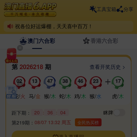
6.App离不开彩民支持！
工具宝箱
分享
喜欢6.App的家人，动动小手帮分享！
祝各位好运爆棚，天天喜中百万！
澳门六合彩
香港六合彩
第
2026218
期
查看开奖历史 >
02
13
47
38
46
23
17
蛇
/
火
马
/
金
猴
/
木
蛇
/
木
鸡
/
木
猴
/
水
虎
/
木
20
:
36
:
04
眯牌
距下期：
08/07 13:32 周五
第219期：
全民热买榜
进入直播间