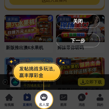
未开始
未开始
关闭
下一步
99.9万
99.9万
新版推出澳6水果机
师妹带你研码
未开始
未开始
澳门直播 6.APP
立即下载
99.9万
99.9万
千万域名实力认证
资深美女解四不像
最新最好玩的澳6水果机
未开始
未开始
短视频
直播间
名人堂
图库
消息
我的